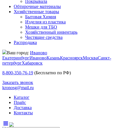
Покрывала
Обтирочные материалы
Хозяйственные товары
Бытовая Химия
Изделия из пластика
Мешки для ТБО
Хозяйственный инвентарь
Чистящие средства
Распродажа
Ваш город:
Иваново
Екатеринбург
Иваново
Казань
Красноярск
Москва
Санкт-
петербург
Хабаровск
8-800-350-76-19
(Бесплатно по РФ)
Заказать звонок
kronosg@mail.ru
Каталог
Прайс
Доставка
Контакты
view_headline