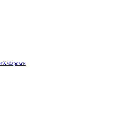
рг
Хабаровск