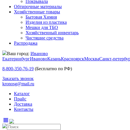
Покрывала
Обтирочные материалы
Хозяйственные товары
Бытовая Химия
Изделия из пластика
Мешки для ТБО
Хозяйственный инвентарь
Чистящие средства
Распродажа
Ваш город:
Иваново
Екатеринбург
Иваново
Казань
Красноярск
Москва
Санкт-петербу
8-800-350-76-19
(Бесплатно по РФ)
Заказать звонок
kronosg@mail.ru
Каталог
Прайс
Доставка
Контакты
view_headline