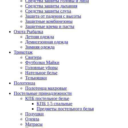
Средства защиты головы и лица
Средства защиты дыхания
Средства защиты слуха
Защита от падения с высоты
Защитные комбинезоны
Защитные крема и пасты
Охота Рыбалка
Летняя одежда
Демисезонная одежда
Зимняя одежда
Трикотаж
Свитера
Футболки Майки
Головные уборы
Нательное белье
Тельняшки
Полотенца
Полотенца махровые
Постельные принадлежности
КПБ постельное белье
КПБ 1,5 спальные
Предметы постельного белья
Подушки
Одеяла
Матрасы