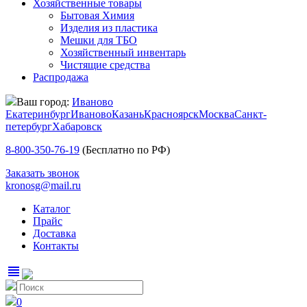
Хозяйственные товары
Бытовая Химия
Изделия из пластика
Мешки для ТБО
Хозяйственный инвентарь
Чистящие средства
Распродажа
Ваш город:
Иваново
Екатеринбург
Иваново
Казань
Красноярск
Москва
Санкт-
петербург
Хабаровск
8-800-350-76-19
(Бесплатно по РФ)
Заказать звонок
kronosg@mail.ru
Каталог
Прайс
Доставка
Контакты
view_headline
0