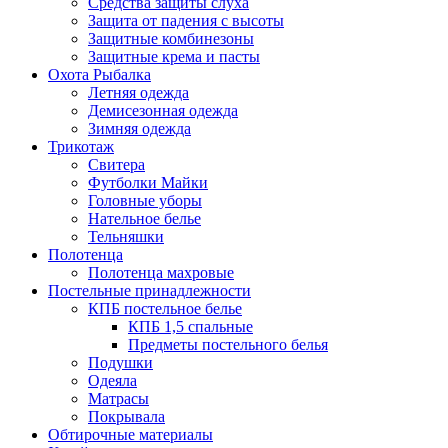
Средства защиты слуха
Защита от падения с высоты
Защитные комбинезоны
Защитные крема и пасты
Охота Рыбалка
Летняя одежда
Демисезонная одежда
Зимняя одежда
Трикотаж
Свитера
Футболки Майки
Головные уборы
Нательное белье
Тельняшки
Полотенца
Полотенца махровые
Постельные принадлежности
КПБ постельное белье
КПБ 1,5 спальные
Предметы постельного белья
Подушки
Одеяла
Матрасы
Покрывала
Обтирочные материалы