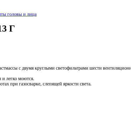
иты головы и лица
13 Г
ластмассы с двумя круглыми светофильтрами шести вентиляцион
 и легко моются.
отах при газосварке, слепящей яркости света.