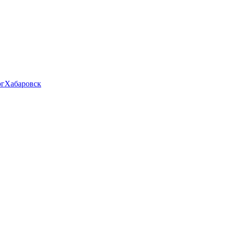
рг
Хабаровск