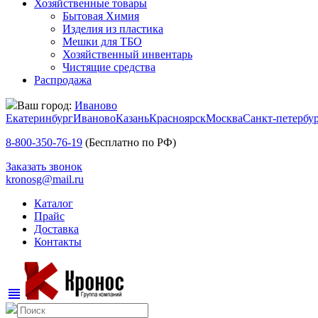
Хозяйственные товары
Бытовая Химия
Изделия из пластика
Мешки для ТБО
Хозяйственный инвентарь
Чистящие средства
Распродажа
Ваш город:
Иваново
Екатеринбург
Иваново
Казань
Красноярск
Москва
Санкт-петербу
8-800-350-76-19
(Бесплатно по РФ)
Заказать звонок
kronosg@mail.ru
Каталог
Прайс
Доставка
Контакты
view_headline