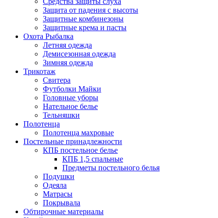
Средства защиты слуха
Защита от падения с высоты
Защитные комбинезоны
Защитные крема и пасты
Охота Рыбалка
Летняя одежда
Демисезонная одежда
Зимняя одежда
Трикотаж
Свитера
Футболки Майки
Головные уборы
Нательное белье
Тельняшки
Полотенца
Полотенца махровые
Постельные принадлежности
КПБ постельное белье
КПБ 1,5 спальные
Предметы постельного белья
Подушки
Одеяла
Матрасы
Покрывала
Обтирочные материалы