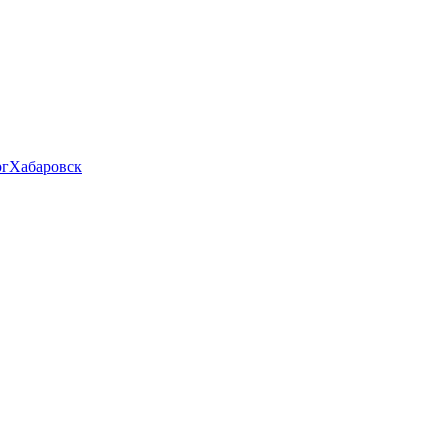
рг
Хабаровск