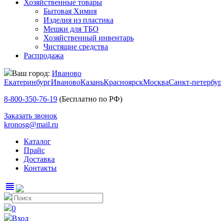
Хозяйственные товары
Бытовая Химия
Изделия из пластика
Мешки для ТБО
Хозяйственный инвентарь
Чистящие средства
Распродажа
Ваш город:
Иваново
Екатеринбург
Иваново
Казань
Красноярск
Москва
Санкт-петербу
8-800-350-76-19
(Бесплатно по РФ)
Заказать звонок
kronosg@mail.ru
Каталог
Прайс
Доставка
Контакты
view_headline
0
Вход